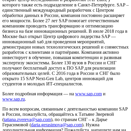
которого также есть подразделение в Санкт-Петербурге. SAP –
единственный международный разработчик с Центром
обработки данных в России, компания постоянно расширяет
его мощности. Более 27 лет SAP помогает отечественным
компаниям проводить трансформацию и оптимизацию
бизнеса на базе инновационных решений. В июле 2018 года в
Москве был открыт Центр цифрового лидерства SAP —
инновационный хаб для проведения мероприятий,
демонстрации новых технологических решений и совместных
разработок с клиентами и партнёрами. Компания активно
инвестирует в обучение, повышая компетенции и развивая
экспертизу экосистемы. Более 130 вузов в России и СНГ
получают бесплатный доступ к ПО SAP для реализации
образовательных целей. С 2016 года в России и СНГ было
открыто 15 SAP Next-Gen Lab, центров инноваций для
студентов и молодых ИТ-специалистов.
Более подробная информация — на
www.sap.com
и
www.sap.ru
.
По всем вопросам, связанным с деятельностью компании SAP
в России, пожалуйста, обращайтесь к Татьяне Зверевой
(
tatiana.zvereva@sap.com
), по странам СНГ – к Дарье
Герасимовой (
daria.gerasimova@sap.com
). Нужна
дополнительная информация? Пожалуйста, напишите нам на