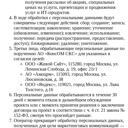
получения рассылки об акциях, специальных
ценах на услуги, презентации и продвижения
услуг и ИТ-продуктов.
В ходе обработки с персональными данными будут
совершены следующие действия: сбор; создание; запись;
систематизация; накопление; хранение; уточнение
(обновление, изменение); извлечение; использование;
получение; передача (распространение, предоставление,
доступ); блокирование; удаление; уничтожение.
Третьи лица, обрабатывающие персональные данные по
поручению АО «КонсОМ СКС» для указанных в
согласии целей:
ООО «Живой Сайт», 115280, город Москва, ул.
Ленинская Слобода, д. 19, офис 21г1
АО «Амоцрм», 115093, город Москва, ул.
Люсиновская, д. 38
ООО «Яндекс», 119021, город Москва, ул. Льва
Толстого, д.16
Персональные данные обрабатываются в течение 30
дней с момента отказа в дальнейшем обсуждении
проекта или с момента принятия решения о заключении
договора на проект в соответствии с ч. 4 ст. 21 закона №
152-ФЗ, смотря что произойдет раньше.
Оператор прекращает обработку персональных данных,
полученных для цели маркетинговых коммуникаций —