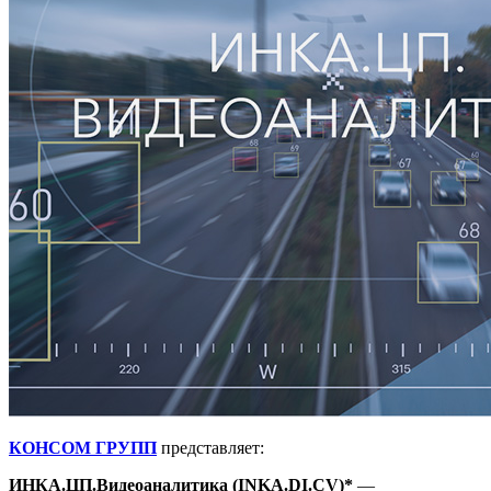
КОНСОМ ГРУПП
представляет:
ИНКА.ЦП.Видеоаналитика (INKA.DI.CV)*
—