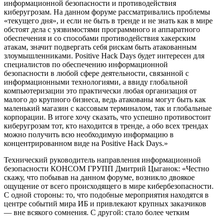
информационной безопасности и противодействия
киберугрозам. На данном форуме рассматривались проблемы
«текущего дня», и если не быть в тренде и не знать как в мире
обстоят дела с уязвимостями программного и аппаратного
обеспечения и со способами противодействия хакерским
атакам, значит подвергать себя рискам быть атакованным
злоумышленниками. Positive Hack Days будет интересен для
специалистов по обеспечению информационной
безопасности в любой сфере деятельности, связанной с
информационными технологиями, а ввиду глобальной
компьютеризации это практически любая организация от
малого до крупного бизнеса, ведь атакованы могут быть как
маленький магазин с кассовым терминалом, так и глобальные
корпорации. В итоге хочу сказать, что успешно противостоит
киберугрозам тот, кто находится в тренде, а обо всех трендах
можно получить всю необходимую информацию в
концентрированном виде на Positive Hack Days.»
Технический руководитель направления информационной
безопасности КОНСОМ ГРУПП Дмитрий Цыганок: «Честно
скажу, что побывав на данном форуме, возникло двоякое
ощущение от всего происходящего в мире кибербезопасности.
С одной стороны: то, что подобные мероприятия находятся в
центре событий мира ИБ и привлекают крупных заказчиков
— вне всякого сомнения. С другой: стало более четким