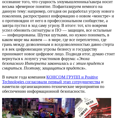
осознание того, что сущность злоумышленника/хакера носит
весьма эфемерное понятие. Пофантазируем немного на
данную тему: например, сегодня он разработал угрозу нового
поколения, распространил информацию о новом «монстре» и
о противоядии от него в профессиональном сообществе, а
завтра пустил в ход саму угрозу. В итоге: тот, кто вовремя
успел обновить сигнатуры и ПО — защищен, все остальные
— инфицированы. Шутки шутками, но нужно понимать, в
каком мире мы живем — в мире, где все переплетено, где
грань между дозволенным и вседозволенностью давно стерта
и в век цифровизации угрозы бизнесу и государству
принимают новое цифровое лицо. Подводя итог, думаю стоит
вернуться к лозунгу участников форума:
«Эпоха
безопасного Интернета закончилась и с этим придется
смириться. Поэтому, защищаться придется»
.
В начале года компания
КОНСОМ ГРУПП и Positive
Technologies согласовали первый этап сотрудничества
и
наметили организационно-технические мероприятия по
обеспечению информационной безопасности.