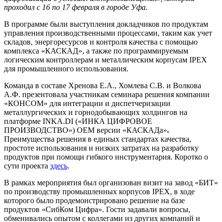
проходил с 16 по 17 февраля в городе Уфа.
В программе были выступления докладчиков по продуктам
управления производственными процессами, таким как учет
складов, энергоресурсов и контроля качества с помощью
комплекса «КАСКАД», а также по программируемым
логическим контроллерам и металлическим корпусам IPEX
для промышленного использования.
Команда в составе Хренова Е.А., Хомлева С.В. и Волкова
А.Ф. презентовала участникам семинара решения компании
«КОНСОМ» для интеграции и диспетчеризации
металлургических и горнодобывающих холдингов на
платформе INKA.DI («ИНКА ЦИФРОВОЕ
ПРОИЗВОДСТВО») ОЕМ версии «КАСКАДа»
.
Преимущества решения в единых стандартах качества,
простоте использования и низких затратах на разработку
продуктов при помощи гибкого инструментария. Коротко о
сути проекта
здесь
.
В рамках мероприятия был организован визит на завод «БИТ»
по производству промышленных корпусов IPEX, в ходе
которого было продемонстрировано решение на базе
продуктов «СибКом Цифра». Гости задавали вопросы,
обменивались опытом с коллегами из других компаний и